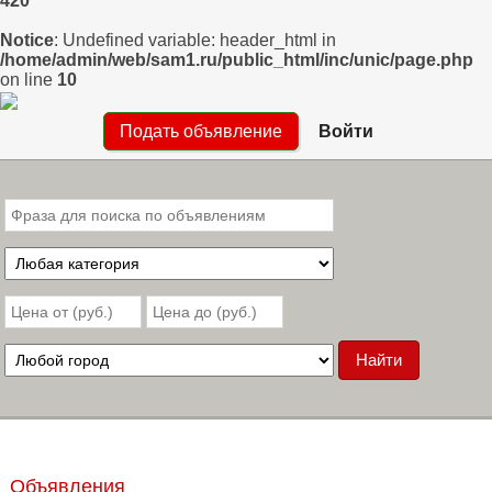
420
Notice
: Undefined variable: header_html in
/home/admin/web/sam1.ru/public_html/inc/unic/page.php
on line
10
Подать объявление
Войти
Объявления