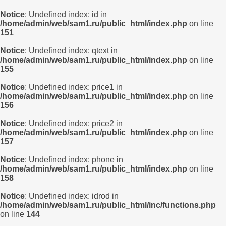
Notice
: Undefined index: id in
/home/admin/web/sam1.ru/public_html/index.php
on line
151
Notice
: Undefined index: qtext in
/home/admin/web/sam1.ru/public_html/index.php
on line
155
Notice
: Undefined index: price1 in
/home/admin/web/sam1.ru/public_html/index.php
on line
156
Notice
: Undefined index: price2 in
/home/admin/web/sam1.ru/public_html/index.php
on line
157
Notice
: Undefined index: phone in
/home/admin/web/sam1.ru/public_html/index.php
on line
158
Notice
: Undefined index: idrod in
/home/admin/web/sam1.ru/public_html/inc/functions.php
on line
144